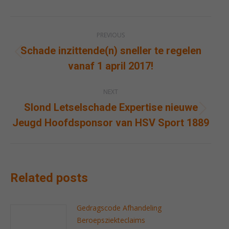
Post
PREVIOUS
navigation
Schade inzittende(n) sneller te regelen
Previous
vanaf 1 april 2017!
post:
NEXT
Slond Letselschade Expertise nieuwe
Next
Jeugd Hoofdsponsor van HSV Sport 1889
post:
Related posts
Gedragscode Afhandeling
Beroepsziekteclaims