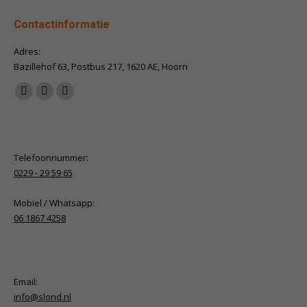
Contactinformatie
Adres:
Bazillehof 63, Postbus 217, 1620 AE, Hoorn
Vind ons op:
Facebook
X
Linkedin
page
page
page
opens
opens
opens
in
in
in
Telefoonnummer:
new
new
new
0229 - 29 59 65
window
window
window
Mobiel / Whatsapp:
06 1867 4258
Email:
info@slond.nl