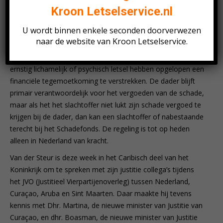
aanpassen om de uitbreiding mogelijk te maken en
Kroon
Letselservice.nl
verwacht dat de wet in werking kan treden in de loop van
2018.
U wordt binnen enkele seconden doorverwezen
naar de website van Kroon Letselservice.
Het Schadefonds Geweldsmisdrijven is opgericht om
slachtoffers of nabestaanden van geweldsmisdrijven die
ernstig lichamelijk of psychisch letsel hebben opgelopen een
financiële tegemoetkoming te verstrekken. De dader blijft
primair verantwoordelijk voor het vergoeden van de schade,
maar als het het slachtoffer niet lukt zijn schade vergoed te
krijgen bij de dader, dan kan een slachtoffer of nabestaande
terecht bij het Schadefonds. De regeling is tot op heden
alleen in Nederland van kracht.
Van der Steur is deze week in het Caribisch deel van het
Koninkrijk om te spreken met zijn justitie collega’s tijdens
het JVO (Justitieel Vierpartijenoverleg) tussen Nederland,
Curaçao, Aruba en Sint Maarten. Daar maakte hij tevens
kennis met Dhr. Martina, de nieuwe minister van Justitie van
Curaçao, en dhr. Boasman, de nieuwe minister van Justitie