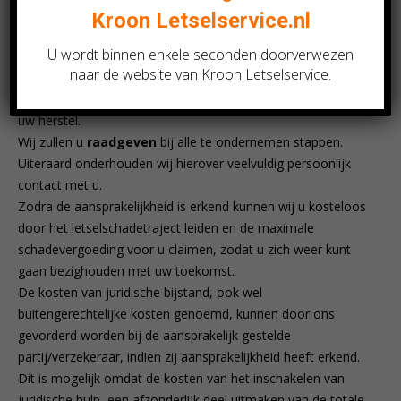
verhalen van uw schade en om uw belangen te behartigen.
Kroon
Letselservice.nl
Wij streven ernaar voor u de zakelijke en juridische
U wordt binnen enkele seconden doorverwezen
zorgen uit handen te nemen door de contacten met de
naar de website van Kroon Letselservice.
aansprakelijke verzekeraar of tegenpartij te onderhouden en
u te adviseren, zodat u zich vooral kunt bezighouden met
uw herstel.
Wij zullen u
raadgeven
bij alle te ondernemen stappen.
Uiteraard onderhouden wij hierover veelvuldig persoonlijk
contact met u.
Zodra de aansprakelijkheid is erkend kunnen wij u kosteloos
door het letselschadetraject leiden en de maximale
schadevergoeding voor u claimen, zodat u zich weer kunt
gaan bezighouden met uw toekomst.
De kosten van juridische bijstand, ook wel
buitengerechtelijke kosten genoemd, kunnen door ons
gevorderd worden bij de aansprakelijk gestelde
partij/verzekeraar, indien zij aansprakelijkheid heeft erkend.
Dit is mogelijk omdat de kosten van het inschakelen van
juridische hulp, een afzonderlijk deel uitmaken van de totale