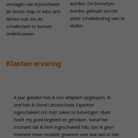
worden. De bonnetjes
verslagen van bijvoorbeeld
worden gebruikt om het
de Eerste Hulp of Arbo-arts
juiste schadebedrag vast te
dienen ook om de
stellen.
schadeclaim te kunnen
onderbouwen.
Meer lezen
Klanten ervaring
4 Jaar geleden heb ik een whiplash opgelopen. Al
L
snel heb ik Slond Letselschade Expertise
a
ingeschakeld om mijn zaken te behartigen. Mark
m
heeft mij goed begeleid en geholpen. Vanaf het
m
moment dat ik hem ingeschakeld heb, ben ik geen
moment meer onzeker geweest over wat wel of niet