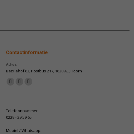
Contactinformatie
Adres:
Bazillehof 63, Postbus 217, 1620 AE, Hoorn
Vind ons op:
Facebook
X
Linkedin
page
page
page
opens
opens
opens
in
in
in
Telefoonnummer:
new
new
new
0229 - 29 59 65
window
window
window
Mobiel / Whatsapp: