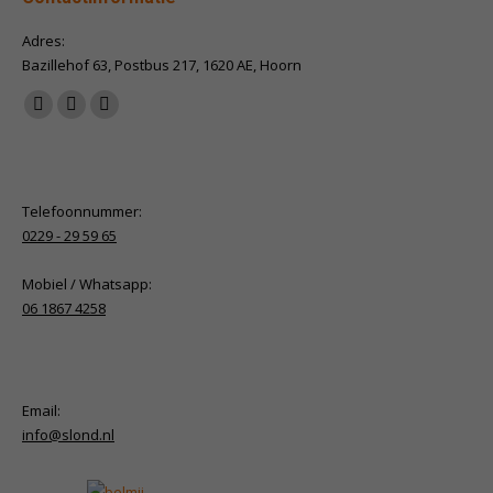
Adres:
Bazillehof 63, Postbus 217, 1620 AE, Hoorn
Vind ons op:
Facebook
X
Linkedin
page
page
page
opens
opens
opens
in
in
in
Telefoonnummer:
new
new
new
0229 - 29 59 65
window
window
window
Mobiel / Whatsapp:
06 1867 4258
Email:
info@slond.nl