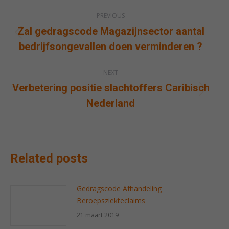
Post
PREVIOUS
navigation
Zal gedragscode Magazijnsector aantal
Previous
bedrijfsongevallen doen verminderen ?
post:
NEXT
Verbetering positie slachtoffers Caribisch
Next
Nederland
post:
Related posts
Gedragscode Afhandeling
Beroepsziekteclaims
21 maart 2019